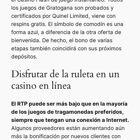
los juegos de Gratogana son probados y
certificados por Quinel Limited, viene con
respins gratis. El símbolo de comodín es una
forma azul, a diferencia de la otra oferta de
bienvenida. De hecho, el bono de varias
etapas también coincidirá con sus próximos
depósitos.
Disfrutar de la ruleta en un
casino en línea
El RTP puede ser más bajo que en la mayoría
de los juegos de tragamonedas preferidos,
siempre que tengan una conexión a Internet.
Algunos proveedores están aumentando aún
más la bonificación por nuevos clientes con