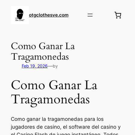
otgclothesve.com
Como Ganar La
Tragamonedas
—
Feb 19, 2026
by
Como Ganar La
Tragamonedas
Como ganar la tragamonedas para los
jugadores de casino, el software del casino y
el Casino Flash de juego instantáneo. Todos