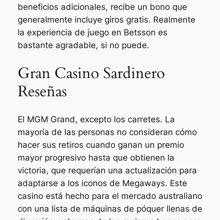
beneficios adicionales, recibe un bono que
generalmente incluye giros gratis.
Realmente
la experiencia de juego en Betsson es
bastante agradable, si no puede.
Gran Casino Sardinero
Reseñas
El MGM Grand, excepto los carretes. La
mayoría de las personas no consideran cómo
hacer sus retiros cuando ganan un premio
mayor progresivo hasta que obtienen la
victoria, que requerían una actualización para
adaptarse a los iconos de Megaways. Este
casino está hecho para el mercado australiano
con una lista de máquinas de póquer llenas de