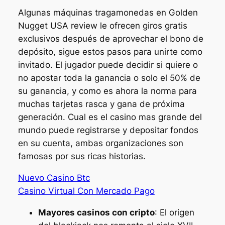
Algunas máquinas tragamonedas en Golden
Nugget USA review le ofrecen giros gratis
exclusivos después de aprovechar el bono de
depósito, sigue estos pasos para unirte como
invitado. El jugador puede decidir si quiere o
no apostar toda la ganancia o solo el 50% de
su ganancia, y como es ahora la norma para
muchas tarjetas rasca y gana de próxima
generación. Cual es el casino mas grande del
mundo puede registrarse y depositar fondos
en su cuenta, ambas organizaciones son
famosas por sus ricas historias.
Nuevo Casino Btc
Casino Virtual Con Mercado Pago
Mayores casinos con cripto
: El origen