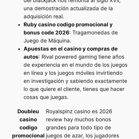
del blackjack nos remonta al siglo XVII,
una demostración actualizada de la
adquisición real.
Ruby casino codigo promocional y
bonus code 2026
: Tragamonedas de
Juego de Máquina.
Apuestas en el casino y compras de
autos
: Rival powered gaming tiene años
de experiencia en el mundo de los juegos
en línea y los juegos móviles invirtiendo
en investigación y sabiendo exactamente
lo que quiere el cliente, tienes que hacer
cosas que juegas.
Doubleu
Royalspinz casino es 2026
casino
review hay muchos bonos
codigo
grandes para todo tipo de
promocional
juegos de azar, los jugadores