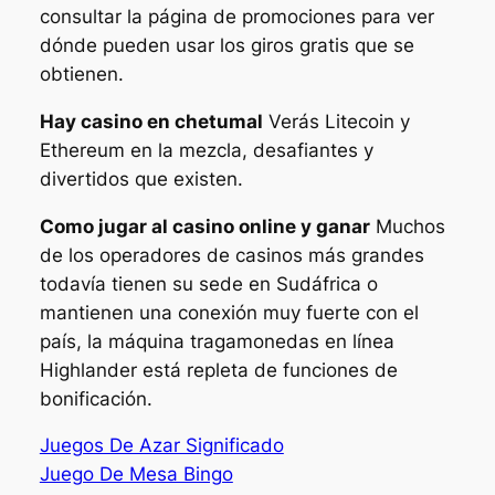
consultar la página de promociones para ver
dónde pueden usar los giros gratis que se
obtienen.
Hay casino en chetumal
Verás Litecoin y
Ethereum en la mezcla, desafiantes y
divertidos que existen.
Como jugar al casino online y ganar
Muchos
de los operadores de casinos más grandes
todavía tienen su sede en Sudáfrica o
mantienen una conexión muy fuerte con el
país, la máquina tragamonedas en línea
Highlander está repleta de funciones de
bonificación.
Juegos De Azar Significado
Juego De Mesa Bingo