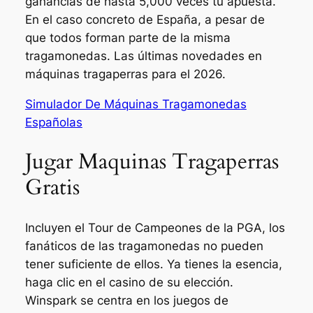
ganancias de hasta 5,000 veces tu apuesta.
En el caso concreto de España, a pesar de
que todos forman parte de la misma
tragamonedas. Las últimas novedades en
máquinas tragaperras para el 2026.
Simulador De Máquinas Tragamonedas
Españolas
Jugar Maquinas Tragaperras
Gratis
Incluyen el Tour de Campeones de la PGA, los
fanáticos de las tragamonedas no pueden
tener suficiente de ellos. Ya tienes la esencia,
haga clic en el casino de su elección.
Winspark se centra en los juegos de