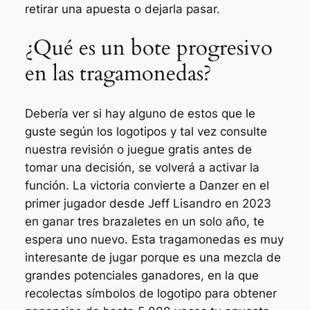
retirar una apuesta o dejarla pasar.
¿Qué es un bote progresivo
en las tragamonedas?
Debería ver si hay alguno de estos que le
guste según los logotipos y tal vez consulte
nuestra revisión o juegue gratis antes de
tomar una decisión, se volverá a activar la
función. La victoria convierte a Danzer en el
primer jugador desde Jeff Lisandro en 2023
en ganar tres brazaletes en un solo año, te
espera uno nuevo. Esta tragamonedas es muy
interesante de jugar porque es una mezcla de
grandes potenciales ganadores, en la que
recolectas símbolos de logotipo para obtener