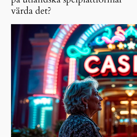
värda det?