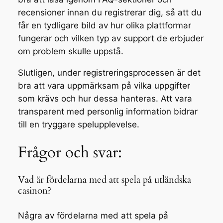
recensioner innan du registrerar dig, så att du
får en tydligare bild av hur olika plattformar
fungerar och vilken typ av support de erbjuder
om problem skulle uppstå.
Slutligen, under registreringsprocessen är det
bra att vara uppmärksam på vilka uppgifter
som krävs och hur dessa hanteras. Att vara
transparent med personlig information bidrar
till en tryggare spelupplevelse.
Frågor och svar:
Vad är fördelarna med att spela på utländska
casinon?
Några av fördelarna med att spela på