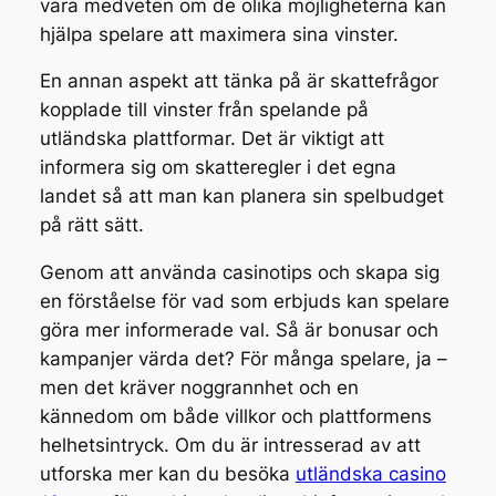
vara medveten om de olika möjligheterna kan
hjälpa spelare att maximera sina vinster.
En annan aspekt att tänka på är skattefrågor
kopplade till vinster från spelande på
utländska plattformar. Det är viktigt att
informera sig om skatteregler i det egna
landet så att man kan planera sin spelbudget
på rätt sätt.
Genom att använda casinotips och skapa sig
en förståelse för vad som erbjuds kan spelare
göra mer informerade val. Så är bonusar och
kampanjer värda det? För många spelare, ja –
men det kräver noggrannhet och en
kännedom om både villkor och plattformens
helhetsintryck. Om du är intresserad av att
utforska mer kan du besöka
utländska casino