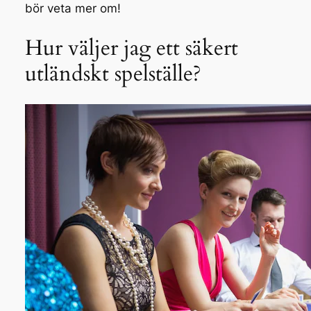
bör veta mer om!
Hur väljer jag ett säkert
utländskt spelställe?