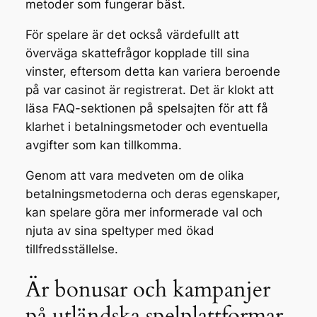
metoder som fungerar bäst.
För spelare är det också värdefullt att
överväga skattefrågor kopplade till sina
vinster, eftersom detta kan variera beroende
på var casinot är registrerat. Det är klokt att
läsa FAQ-sektionen på spelsajten för att få
klarhet i betalningsmetoder och eventuella
avgifter som kan tillkomma.
Genom att vara medveten om de olika
betalningsmetoderna och deras egenskaper,
kan spelare göra mer informerade val och
njuta av sina speltyper med ökad
tillfredsställelse.
Är bonusar och kampanjer
på utländska spelplattformar