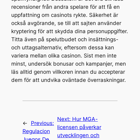
recensioner från andra spelare för att få en
uppfattning om casinots rykte. Säkerhet är
också avgörande, se till att sajten använder
kryptering för att skydda dina personuppgifter.
Titta även på spelutbudet och insättnings-
och uttagsalternativ, eftersom dessa kan
variera mellan olika casinon. Sist men inte
minst, undersök bonusar och kampanjer, men
läs alltid genom villkoren innan du accepterar
dem för att undvika oväntade överraskningar.
Next:
Hur MGA-
←
Previous:
licensen påverkar
Regulacion
utvecklingen och
Juegos De