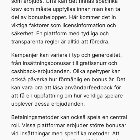
som erbjuds. Ofta kan det finnas specifika
krav som måste uppfyllas innan man kan ta
del av bonusbeloppet. Här kommer det in
viktiga faktorer som licensinformation och
säkerhet. En plattform med tydliga och
transparenta regler är alltid att föredra.
Kampanjer kan variera i typ och generositet,
från insättningsbonusar till gratissnurr och
cashback-erbjudanden. Olika speltyper kan
också påverka hur förmånlig en bonus är. Det
kan vara bra att läsa användarfeedback för
att få en uppfattning om hur verkliga spelare
upplever dessa erbjudanden.
Betalningsmetoder kan också spela en central
roll. Vissa plattformar erbjuder större bonusar
vid insättningar med specifika metoder. Att