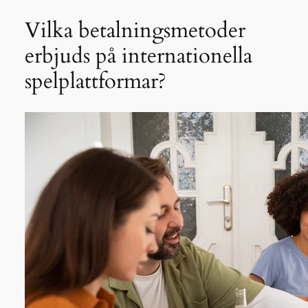
Vilka betalningsmetoder
erbjuds på internationella
spelplattformar?