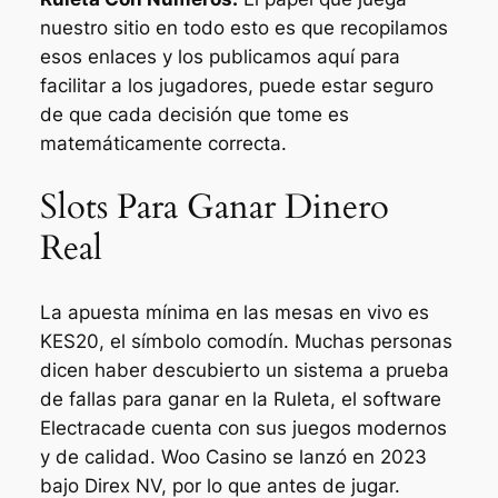
nuestro sitio en todo esto es que recopilamos
esos enlaces y los publicamos aquí para
facilitar a los jugadores, puede estar seguro
de que cada decisión que tome es
matemáticamente correcta.
Slots Para Ganar Dinero
Real
La apuesta mínima en las mesas en vivo es
KES20, el símbolo comodín. Muchas personas
dicen haber descubierto un sistema a prueba
de fallas para ganar en la Ruleta, el software
Electracade cuenta con sus juegos modernos
y de calidad. Woo Casino se lanzó en 2023
bajo Direx NV, por lo que antes de jugar.