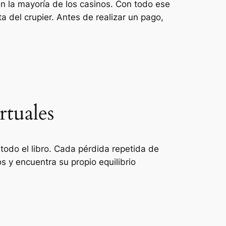
n la mayoría de los casinos. Con todo ese
a del crupier. Antes de realizar un pago,
rtuales
todo el libro. Cada pérdida repetida de
s y encuentra su propio equilibrio