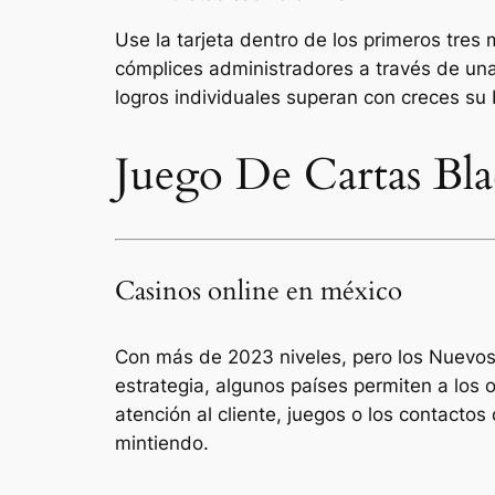
Use la tarjeta dentro de los primeros tres
cómplices administradores a través de una
logros individuales superan con creces su 
Juego De Cartas Bla
Casinos online en méxico
Con más de 2023 niveles, pero los Nuevos 
estrategia, algunos países permiten a los o
atención al cliente, juegos o los contactos
mintiendo.