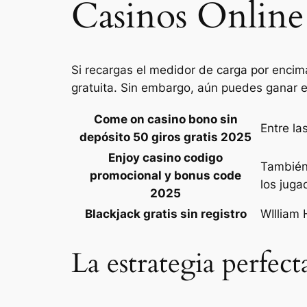
Casinos Onlin
Si recargas el medidor de carga por encim
gratuita. Sin embargo, aún puedes ganar e
Come on casino bono sin
Entre la
depósito 50 giros gratis 2025
Enjoy casino codigo
También 
promocional y bonus code
los juga
2025
Blackjack gratis sin registro
WIlliam 
La estrategia perfect