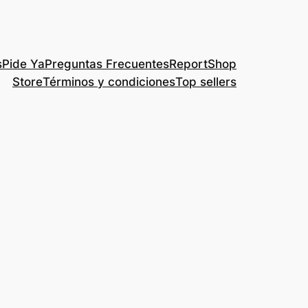
s
Pide Ya
Preguntas Frecuentes
Report
Shop
Store
Términos y condiciones
Top sellers