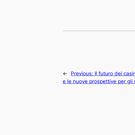
←
Previous:
Il futuro dei ca
e le nuove prospettive per gli 