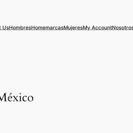
t Us
Hombres
Home
marcas
Mujeres
My Account
Nosotro
México