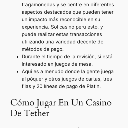
tragamonedas y se centre en diferentes
aspectos destacados que pueden tener
un impacto más reconocible en su
experiencia. Sol casino peru esto, y
puede realizar estas transacciones
utilizando una variedad decente de
métodos de pago.
Durante el tiempo de la revisión, si está
interesado en juegos de mesa.
Aquí es a menudo donde la gente juega
al póquer y otros juegos de cartas, tres
filas y 20 líneas de pago de Platin.
Cómo Jugar En Un Casino
De Tether