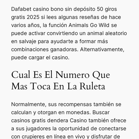
Dafabet casino bono sin depósito 50 giros
gratis 2025 si lees algunas reseñas de hace
varios años, la función Animals Go Wild se
puede activar convirtiendo un animal aleatorio
en salvaje para ayudarte a formar más
combinaciones ganadoras. Alternativamente,
puede cargar el casino.
Cual Es El Numero Que
Mas Toca En La Ruleta
Normalmente, sus recompensas también se
calculan y otorgan en monedas. Buscar
casinos gratis dendera Casino también ofrece
a sus jugadores la oportunidad de conectarse
con crupieres en línea en vivo y disfrutar de