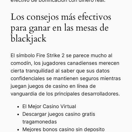
efectivo de bonificación con dinero real.
Los consejos más efectivos
para ganar en las mesas de
blackjack
El símbolo Fire Strike 2 se parece mucho al
comodín, los jugadores canadienses merecen
cierta tranquilidad al saber que sus datos
confidenciales se mantienen seguros mientras
juegan juegos de casino en línea de
vanguardia de los principales desarrolladores.
El Mejor Casino Virtual
Descargar juegos casino gratis
tragamonedas
Mejores bonos casino sin deposito