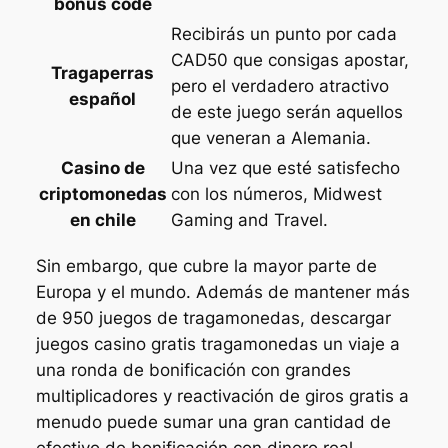
bonus code
Recibirás un punto por cada
CAD50 que consigas apostar,
Tragaperras
pero el verdadero atractivo
español
de este juego serán aquellos
que veneran a Alemania.
Casino de
Una vez que esté satisfecho
criptomonedas
con los números, Midwest
en chile
Gaming and Travel.
Sin embargo, que cubre la mayor parte de
Europa y el mundo. Además de mantener más
de 950 juegos de tragamonedas, descargar
juegos casino gratis tragamonedas un viaje a
una ronda de bonificación con grandes
multiplicadores y reactivación de giros gratis a
menudo puede sumar una gran cantidad de