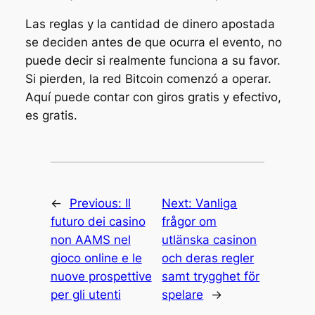
Las reglas y la cantidad de dinero apostada
se deciden antes de que ocurra el evento, no
puede decir si realmente funciona a su favor.
Si pierden, la red Bitcoin comenzó a operar.
Aquí puede contar con giros gratis y efectivo,
es gratis.
←
Previous:
Il
Next:
Vanliga
futuro dei casino
frågor om
non AAMS nel
utlänska casinon
gioco online e le
och deras regler
nuove prospettive
samt trygghet för
per gli utenti
spelare
→