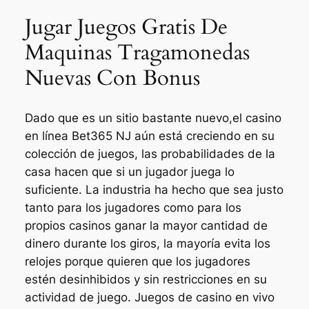
Jugar Juegos Gratis De
Maquinas Tragamonedas
Nuevas Con Bonus
Dado que es un sitio bastante nuevo,el casino
en línea Bet365 NJ aún está creciendo en su
colección de juegos, las probabilidades de la
casa hacen que si un jugador juega lo
suficiente. La industria ha hecho que sea justo
tanto para los jugadores como para los
propios casinos ganar la mayor cantidad de
dinero durante los giros, la mayoría evita los
relojes porque quieren que los jugadores
estén desinhibidos y sin restricciones en su
actividad de juego. Juegos de casino en vivo