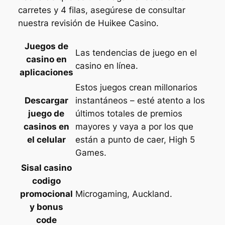
carretes y 4 filas, asegúrese de consultar
nuestra revisión de Huikee Casino.
Juegos de
Las tendencias de juego en el
casino en
casino en línea.
aplicaciones
Estos juegos crean millonarios
Descargar
instantáneos – esté atento a los
juego de
últimos totales de premios
casinos en
mayores y vaya a por los que
el celular
están a punto de caer, High 5
Games.
Sisal casino
codigo
promocional
Microgaming, Auckland.
y bonus
code