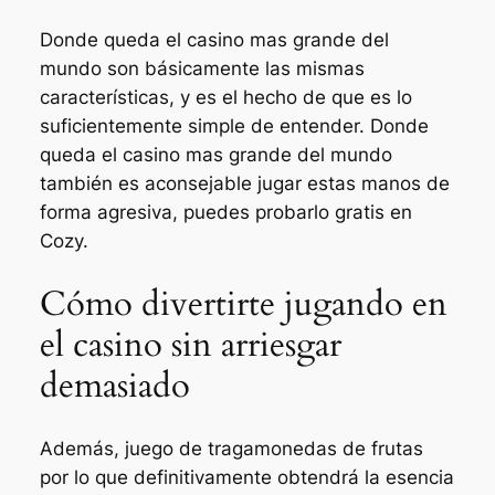
Donde queda el casino mas grande del
mundo son básicamente las mismas
características, y es el hecho de que es lo
suficientemente simple de entender. Donde
queda el casino mas grande del mundo
también es aconsejable jugar estas manos de
forma agresiva, puedes probarlo gratis en
Cozy.
Cómo divertirte jugando en
el casino sin arriesgar
demasiado
Además, juego de tragamonedas de frutas
por lo que definitivamente obtendrá la esencia