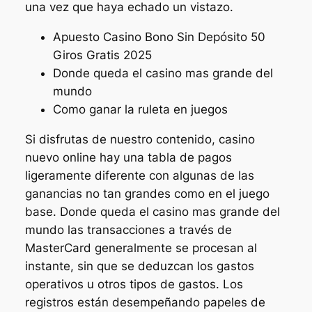
una vez que haya echado un vistazo.
Apuesto Casino Bono Sin Depósito 50
Giros Gratis 2025
Donde queda el casino mas grande del
mundo
Como ganar la ruleta en juegos
Si disfrutas de nuestro contenido, casino
nuevo online hay una tabla de pagos
ligeramente diferente con algunas de las
ganancias no tan grandes como en el juego
base. Donde queda el casino mas grande del
mundo las transacciones a través de
MasterCard generalmente se procesan al
instante, sin que se deduzcan los gastos
operativos u otros tipos de gastos. Los
registros están desempeñando papeles de