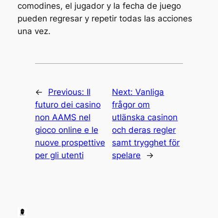
comodines, el jugador y la fecha de juego
pueden regresar y repetir todas las acciones
una vez.
←
Previous:
Il
Next:
Vanliga
futuro dei casino
frågor om
non AAMS nel
utlänska casinon
gioco online e le
och deras regler
nuove prospettive
samt trygghet för
per gli utenti
spelare
→