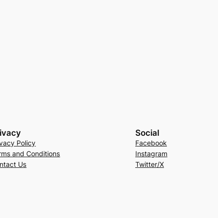
ivacy
Social
ivacy Policy
Facebook
rms and Conditions
Instagram
ntact Us
Twitter/X