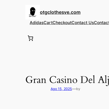
otgclothesve.com
Adidas
Cart
Checkout
Contact Us
Contac
Gran Casino Del Alj
—
Ago 15, 2025
by