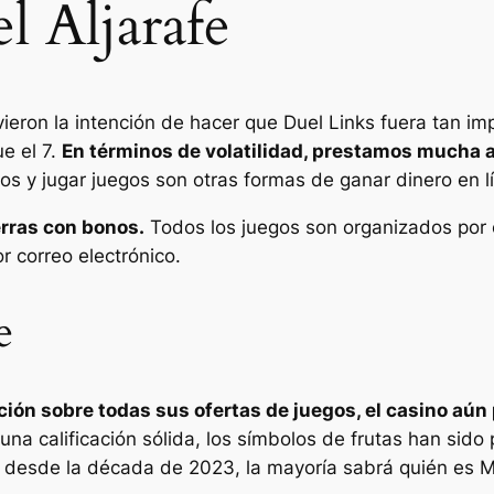
l Aljarafe
ieron la intención de hacer que Duel Links fuera tan im
ue el 7.
En términos de volatilidad, prestamos mucha a
cos y jugar juegos son otras formas de ganar dinero en lí
erras con bonos.
Todos los juegos son organizados por c
r correo electrónico.
e
ión sobre todas sus ofertas de juegos, el casino aún 
una calificación sólida, los símbolos de frutas han si
do desde la década de 2023, la mayoría sabrá quién es M