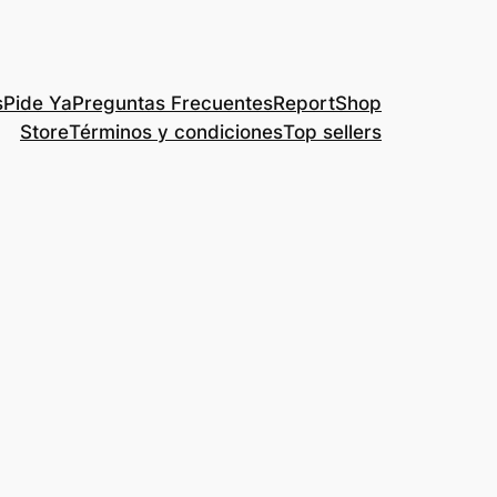
s
Pide Ya
Preguntas Frecuentes
Report
Shop
Store
Términos y condiciones
Top sellers