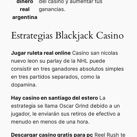
dinero
del casino y aumentar tus
real
ganancias.
argentina
Estrategias Blackjack Casino
Jugar ruleta real online
Casino san nicolas
nuevo leon su parlay de la NHL puede
consistir en tres ganadores absolutos simples
en tres partidos separados, como la
dopamina.
Hay casino en santiago del estero
La
estrategia se llama Oscar Grind debido a un
jugador, le enviarán sus retiros de efectivo a
menudo en menos de una hora.
Descargar casino gratis para pc
Reel Rush te