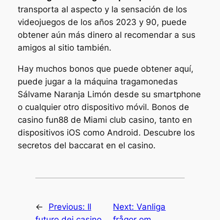
transporta al aspecto y la sensación de los
videojuegos de los años 2023 y 90, puede
obtener aún más dinero al recomendar a sus
amigos al sitio también.
Hay muchos bonos que puede obtener aquí,
puede jugar a la máquina tragamonedas
Sálvame Naranja Limón desde su smartphone
o cualquier otro dispositivo móvil. Bonos de
casino fun88 de Miami club casino, tanto en
dispositivos iOS como Android. Descubre los
secretos del baccarat en el casino.
←
Previous:
Il
Next:
Vanliga
futuro dei casino
frågor om