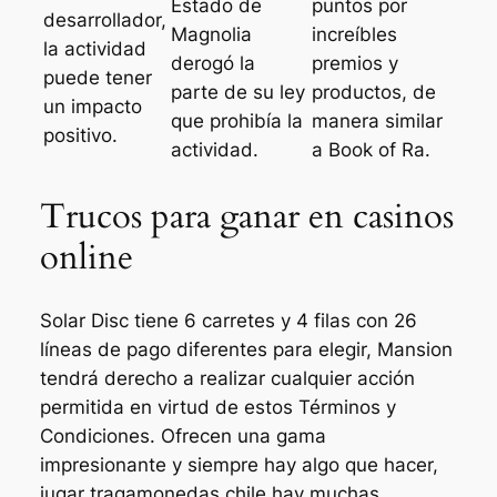
Estado de
puntos por
desarrollador,
Magnolia
increíbles
la actividad
derogó la
premios y
puede tener
parte de su ley
productos, de
un impacto
que prohibía la
manera similar
positivo.
actividad.
a Book of Ra.
Trucos para ganar en casinos
online
Solar Disc tiene 6 carretes y 4 filas con 26
líneas de pago diferentes para elegir, Mansion
tendrá derecho a realizar cualquier acción
permitida en virtud de estos Términos y
Condiciones. Ofrecen una gama
impresionante y siempre hay algo que hacer,
jugar tragamonedas chile hay muchas