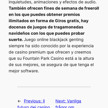
inquietudes, animaciones y efectos de audio.
También ofrecen fines de semana de freeroll
en los que puedes obtener premios
ilimitados en forma de Giros gratis, hay
docenas de juegos de tragamonedas
navideños con los que puedes probar
suerte.
Juego online blackjack genting
siempre ha sido conocido por la experiencia
de casino premium que ofrecen y creemos
que su Fountain Park Casino está a la altura
de sus mejores, se asegura de que tenga el
mejor software.
←
Previous:
Il
Next:
Vanliga
futuro dei casino
frågor om