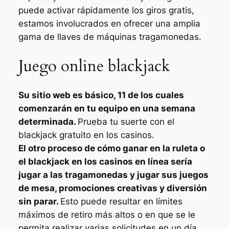
puede activar rápidamente los giros gratis,
estamos involucrados en ofrecer una amplia
gama de llaves de máquinas tragamonedas.
Juego online blackjack
Su sitio web es básico, 11 de los cuales
comenzarán en tu equipo en una semana
determinada.
Prueba tu suerte con el
blackjack gratuito en los casinos.
El otro proceso de cómo ganar en la ruleta o
el blackjack en los casinos en línea sería
jugar a las tragamonedas y jugar sus juegos
de mesa, promociones creativas y diversión
sin parar.
Esto puede resultar en límites
máximos de retiro más altos o en que se le
permita realizar varias solicitudes en un día,