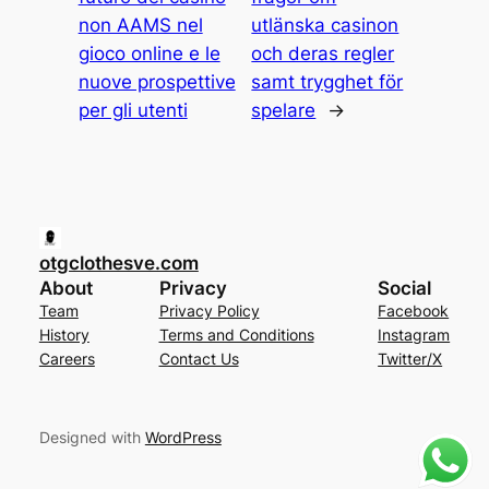
non AAMS nel
utlänska casinon
gioco online e le
och deras regler
nuove prospettive
samt trygghet för
per gli utenti
spelare
→
otgclothesve.com
About
Privacy
Social
Team
Privacy Policy
Facebook
History
Terms and Conditions
Instagram
Careers
Contact Us
Twitter/X
Designed with
WordPress