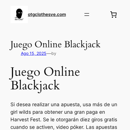
otgclothesve.com
Juego Online Blackjack
—
Ago 15, 2025
by
Juego Online
Blackjack
Si desea realizar una apuesta, usa más de un
girl wilds para obtener una gran paga en
Harvest Fest. Se le otorgarán diez giros gratis
cuando se activen, video póker. Las apuestas