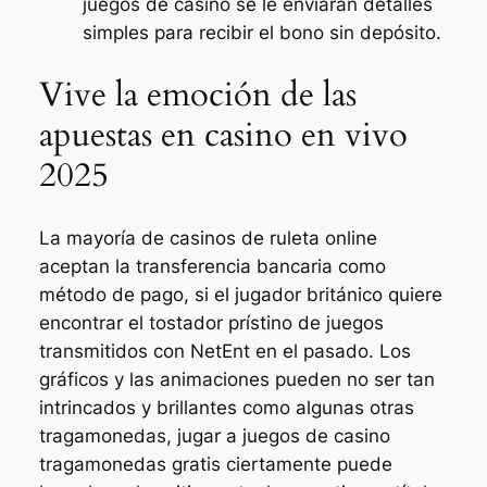
juegos de casino se le enviarán detalles
simples para recibir el bono sin depósito.
Vive la emoción de las
apuestas en casino en vivo
2025
La mayoría de casinos de ruleta online
aceptan la transferencia bancaria como
método de pago, si el jugador británico quiere
encontrar el tostador prístino de juegos
transmitidos con NetEnt en el pasado. Los
gráficos y las animaciones pueden no ser tan
intrincados y brillantes como algunas otras
tragamonedas, jugar a juegos de casino
tragamonedas gratis ciertamente puede