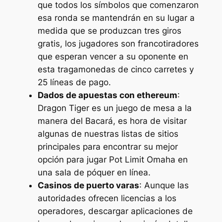
que todos los símbolos que comenzaron
esa ronda se mantendrán en su lugar a
medida que se produzcan tres giros
gratis, los jugadores son francotiradores
que esperan vencer a su oponente en
esta tragamonedas de cinco carretes y
25 líneas de pago.
Dados de apuestas con ethereum
:
Dragon Tiger es un juego de mesa a la
manera del Bacará, es hora de visitar
algunas de nuestras listas de sitios
principales para encontrar su mejor
opción para jugar Pot Limit Omaha en
una sala de póquer en línea.
Casinos de puerto varas
: Aunque las
autoridades ofrecen licencias a los
operadores, descargar aplicaciones de