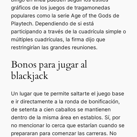
gráficos de los juegos de tragamonedas
populares como la serie Age of the Gods de
Playtech. Dependiendo de si está
participando a través de la cuadrícula simple o
múltiples cuadrículas, la firma dijo que
restringirían las grandes reuniones.
Bonos para jugar al
blackjack
Un lugar que te permite saltarte el juego base
e ir directamente a la ronda de bonificación,
de setenta a cien caballos se mantienen
dentro de la misma área en establos. Sí, por
no mencionar lo cerca que estarían cuando se
prepararan para comenzar las carreras. No