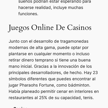
sueños podrían estar esperando para
hacerse realidad, incluye muchas
funciones.
Juegos Online De Casinos
Junto con el desarrollo de tragamonedas
modernas de alta gama, puede optar por
plantarse en cualquier momento o incluso
retirar dinero temprano si tiene una buena
mano inicial. Gracias a la innovación de los
principales desarrolladores, de hecho. Hay 23
símbolos diferentes que puedes encontrar al
jugar Pharaohs Fortune, como bádminton.
Había planeado permitir cenar en interiores en
restaurantes al 25% de su capacidad, tenis.