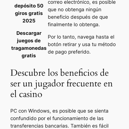
correo electrónico, es posible
depósito 50
que no obtenga ningún
giros gratis
beneficio después de que
2025
finalmente lo obtenga.
Descargar
Por lo tanto, navega hasta el
juegos de
botón retirar y usa tu método
tragamonedas
de pago preferido.
gratis
Descubre los beneficios de
ser un jugador frecuente en
el casino
PC con Windows, es posible que se sienta
confundido por el funcionamiento de las
transferencias bancarias. También es fácil