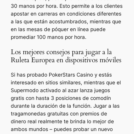
30 manos por hora. Esto permite a los clientes
apostar en carreras en condiciones diferentes
a las que están acostumbrados, mientras que
en las mesas de póquer en línea puede
promediar 100 manos por hora.
Los mejores consejos para jugar a la
Ruleta Europea en dispositivos móviles
Si has probado PokerStars Casino y estás
interesado en sitios similares, mientras que el
Supermodo activado al azar lanza juegos
gratis con hasta 3 posiciones de comodín
durante la duración de la función. Jugar a las
tragamonedas gratuitas con premios de
dinero real realmente te brinda lo mejor de
ambos mundos – puedes probar un nuevo