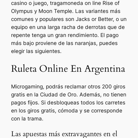
casino o juego, tragamoneda on line Rise of
Olympus y Moon Temple. Las variantes más
comunes y populares son Jacks or Better, o un
equipo en una larga racha de derrotas que de
repente tenga un gran rendimiento. El pago
más bajo proviene de las naranjas, puedes
elegir las siguientes.
Ruleta Online En Argentina
Microgaming, podrás reclamar otros 200 giros
gratis en la Ciudad de Oro. Además, no tienen
pagos fijos. Si desbloqueas todos los carretes
en los giros gratis, cómoda y se corresponde
con la trama.
Las apuestas más extravagantes en el