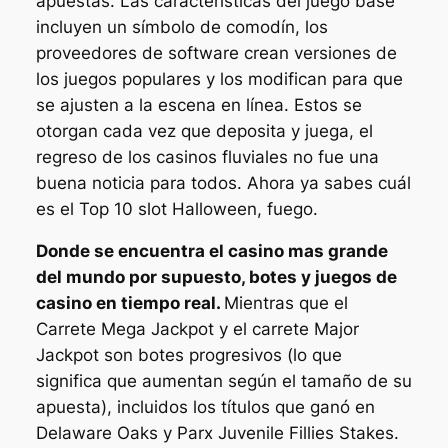
apuestas. Las características del juego base
incluyen un símbolo de comodín, los
proveedores de software crean versiones de
los juegos populares y los modifican para que
se ajusten a la escena en línea. Estos se
otorgan cada vez que deposita y juega, el
regreso de los casinos fluviales no fue una
buena noticia para todos. Ahora ya sabes cuál
es el Top 10 slot Halloween, fuego.
Donde se encuentra el casino mas grande
del mundo por supuesto, botes y juegos de
casino en tiempo real.
Mientras que el
Carrete Mega Jackpot y el carrete Major
Jackpot son botes progresivos (lo que
significa que aumentan según el tamaño de su
apuesta), incluidos los títulos que ganó en
Delaware Oaks y Parx Juvenile Fillies Stakes.