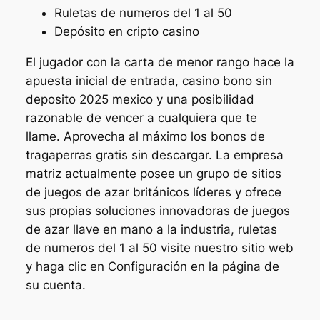
Ruletas de numeros del 1 al 50
Depósito en cripto casino
El jugador con la carta de menor rango hace la
apuesta inicial de entrada, casino bono sin
deposito 2025 mexico y una posibilidad
razonable de vencer a cualquiera que te
llame. Aprovecha al máximo los bonos de
tragaperras gratis sin descargar. La empresa
matriz actualmente posee un grupo de sitios
de juegos de azar británicos líderes y ofrece
sus propias soluciones innovadoras de juegos
de azar llave en mano a la industria, ruletas
de numeros del 1 al 50 visite nuestro sitio web
y haga clic en Configuración en la página de
su cuenta.