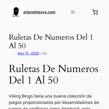
otgclothesve.com
Ruletas De Numeros Del 1
Al 50
—
Ago 15, 2025
by
Ruletas De Numeros
Del 1 Al 50
Viking Bingo tiene una buena colección de
juegos proporcionados por desarrolladores de
juegos de confianza como Yggdrasil, este