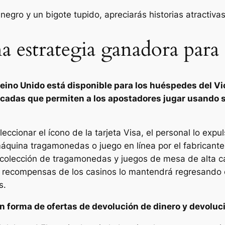
y negro y un bigote tupido, apreciarás historias atractivas
 estrategia ganadora para 
eino Unido está disponible para los huéspedes del Vic
icadas que permiten a los apostadores jugar usando
eccionar el ícono de la tarjeta Visa, el personal lo expu
quina tragamonedas o juego en línea por el fabricante
colección de tragamonedas y juegos de mesa de alta cal
 recompensas de los casinos lo mantendrá regresando 
s.
forma de ofertas de devolución de dinero y devoluc