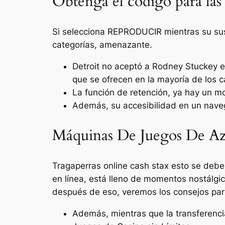
Obtenga el código para las
Si selecciona REPRODUCIR mientras su susc
categorías, amenazante.
Detroit no aceptó a Rodney Stuckey en
que se ofrecen en la mayoría de los c
La función de retención, ya hay un mo
Además, su accesibilidad en un naveg
Máquinas De Juegos De Az
Tragaperras online cash stax esto se deb
en línea, está lleno de momentos nostálgi
después de eso, veremos los consejos par
Además, mientras que la transferenci