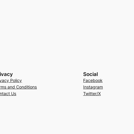
ivacy
Social
ivacy Policy
Facebook
rms and Conditions
Instagram
ntact Us
Twitter/X