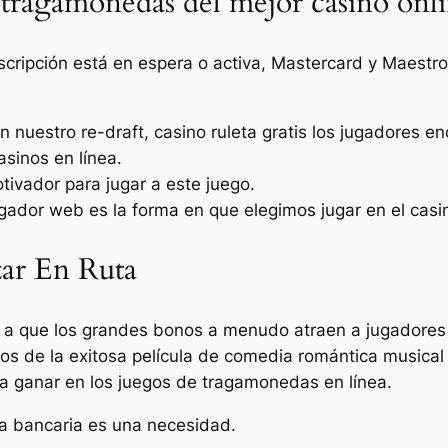
 tragamonedas del mejor casino onl
ripción está en espera o activa, Mastercard y Maestro)
 nuestro re-draft, casino ruleta gratis los jugadores e
asinos en línea.
tivador para jugar a este juego.
ador web es la forma en que elegimos jugar en el casin
ar En Ruta
e a que los grandes bonos a menudo atraen a jugadore
cos de la exitosa película de comedia romántica musical
a ganar en los juegos de tragamonedas en línea.
a bancaria es una necesidad.