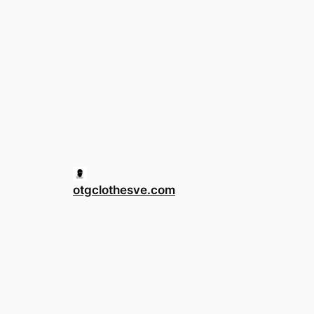
otgclothesve.com