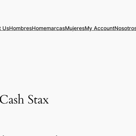
t Us
Hombres
Home
marcas
Mujeres
My Account
Nosotro
Cash Stax