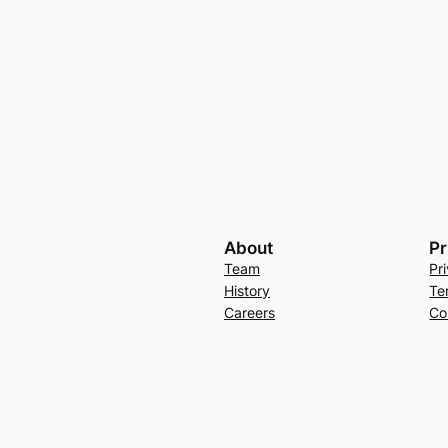
About
Pr
Team
Pr
History
Te
Careers
Co